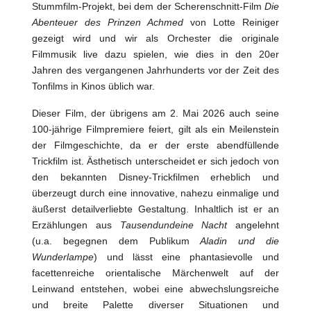
Stummfilm-Projekt, bei dem der Scherenschnitt-Film
Die
Abenteuer des Prinzen Achmed
von Lotte Reiniger
gezeigt wird und wir als Orchester die originale
Filmmusik live dazu spielen, wie dies in den 20er
Jahren des vergangenen Jahrhunderts vor der Zeit des
Tonfilms in Kinos üblich war.
Dieser Film, der übrigens am 2. Mai 2026 auch seine
100-jährige Filmpremiere feiert, gilt als ein Meilenstein
der Filmgeschichte, da er der erste abendfüllende
Trickfilm ist. Ästhetisch unterscheidet er sich jedoch von
den bekannten Disney-Trickfilmen erheblich und
überzeugt durch eine innovative, nahezu einmalige und
äußerst detailverliebte Gestaltung. Inhaltlich ist er an
Erzählungen aus
Tausendundeine Nacht
angelehnt
(u.a. begegnen dem Publikum
Aladin und die
Wunderlampe
) und lässt eine phantasievolle und
facettenreiche orientalische Märchenwelt auf der
Leinwand entstehen, wobei eine abwechslungsreiche
und breite Palette diverser Situationen und